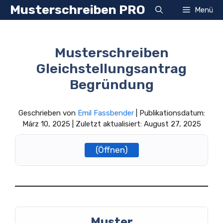
Zum
Musterschreiben PRO
Menü
Inhalt
springen
Musterschreiben
Gleichstellungsantrag
Begründung
Geschrieben von
Emil Fassbender
| Publikationsdatum:
März 10, 2025 | Zuletzt aktualisiert: August 27, 2025
(Öffnen)
Muster